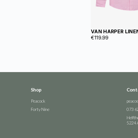
VAN HARPER LINE
€
119.99
Shop
Cont
Peacock
peaco
Forty Nine
073 6
Helfth
5224 