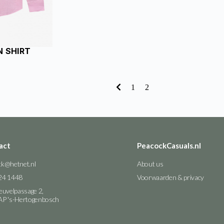
N SHIRT
1
2
act
PeacockCasuals.nl
ck@hetnet.nl
About us
24 1448
Voorwaarden & privacy
euvelpassage 2,
AP 's-Hertogenbosch